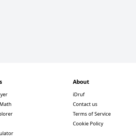
s
About
ayer
iDruf
 Math
Contact us
plorer
Terms of Service
Cookie Policy
ulator