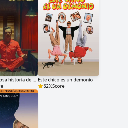
La maravillosa historia de Henry Sugar y tres más
Este chico es un demonio
re
62
%
Score