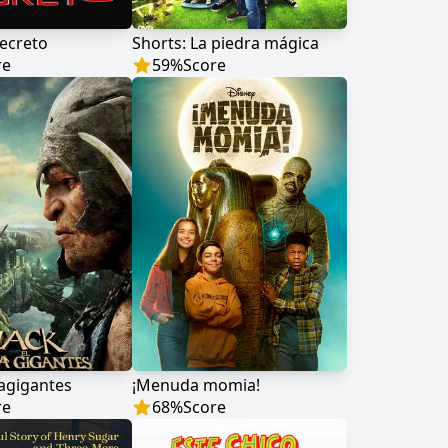
secreto
Shorts: La piedra mágica
re
59
%
Score
zagigantes
¡Menuda momia!
re
68
%
Score