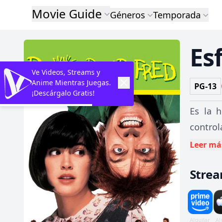
Movie Guide
Géneros
Temporada
Es
Ve Videos, Streams y
Anime Mientras Juegas.
PG-13
¡Descárgalo Gratis!
Es la 
control
su amig
Leer má
Stre