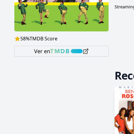
Streaming
58
%
TMDB Score
Ver en
Re