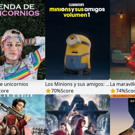
e unicornios
Los Minions y sus amigos: Volumen 1
core
70
%
Score
74
%
Sco