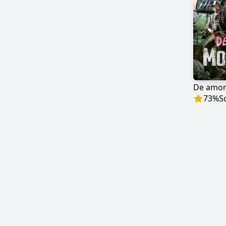
De amor
73
%
S