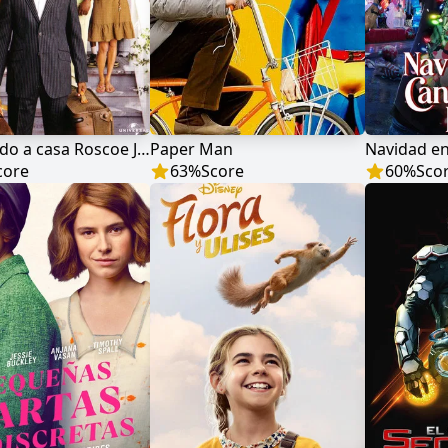
Bienvenido a casa Roscoe Jenkins
Paper Man
core
63
%
Score
60
%
Sco