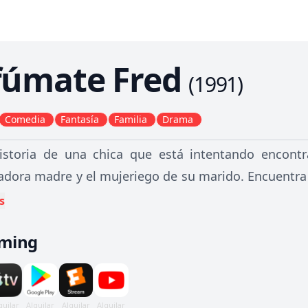
fúmate Fred
(
1991
)
Comedia
Fantasía
Familia
Drama
historia de una chica que está intentando encont
adora madre y el mujeriego de su marido. Encuentra
o de la infancia.
s
aming