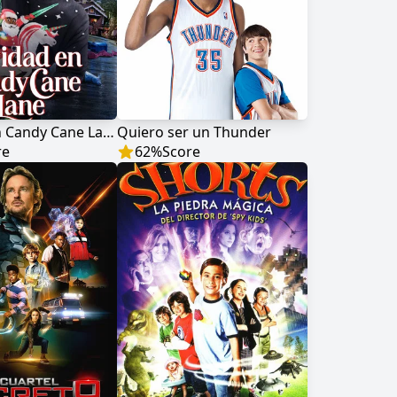
Navidad en Candy Cane Lane
Quiero ser un Thunder
re
62
%
Score