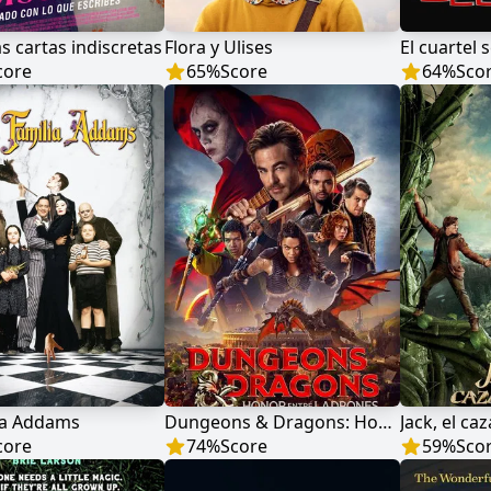
 cartas indiscretas
Flora y Ulises
El cuartel 
core
65
%
Score
64
%
Sco
ia Addams
Dungeons & Dragons: Honor entre ladrones
Jack, el ca
core
74
%
Score
59
%
Sco