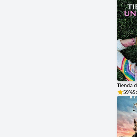
Tienda d
59
%
S