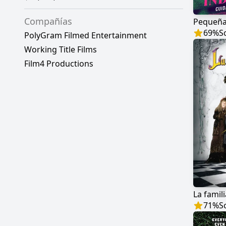
Compañías
Pequeñas
69
%
S
PolyGram Filmed Entertainment
Working Title Films
Film4 Productions
La famil
71
%
S